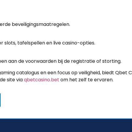
eerde beveiligingsmaatregelen.
slots, tafelspellen en live casino-opties.
 aan de voorwaarden bij de registratie of storting.
gaming catalogus en een focus op veiligheid, biedt Qbet 
de site via
qbetcasino.bet
om het zelf te ervaren.