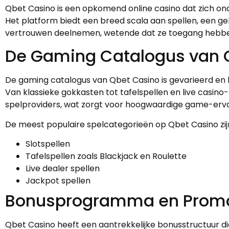
Qbet Casino is een opkomend online casino dat zich ond
Het platform biedt een breed scala aan spellen, een ge
vertrouwen deelnemen, wetende dat ze toegang hebben
De Gaming Catalogus van 
De gaming catalogus van Qbet Casino is gevarieerd en b
Van klassieke gokkasten tot tafelspellen en live casin
spelproviders, wat zorgt voor hoogwaardige game-erva
De meest populaire spelcategorieën op Qbet Casino zij
Slotspellen
Tafelspellen zoals Blackjack en Roulette
Live dealer spellen
Jackpot spellen
Bonusprogramma en Promo
Qbet Casino heeft een aantrekkelijke bonusstructuur d