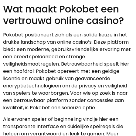
Wat maakt Pokobet een
vertrouwd online casino?
Pokobet positioneert zich als een solide keuze in het
drukke landschap van online casino’s. Deze platform
biedt een moderne, gebruiksvriendelijke ervaring met
een breed spelaanbod en strenge
veiligheidsmaatregelen. Betrouwbaarheid speelt hier
een hoofdrol: Pokobet opereert met een geldige
licentie en maakt gebruik van geavanceerde
encryptietechnologieën om de privacy en veiligheid
van spelers te waarborgen. Voor wie op zoek is naar
een betrouwbaar platform zonder concessies aan
kwaliteit, is Pokobet een serieuze optie.
Als ervaren speler of beginneling vind je hier een
transparante interface en duidelijke spelregels die
helpen om verantwoord en leuk te gamen. Meer