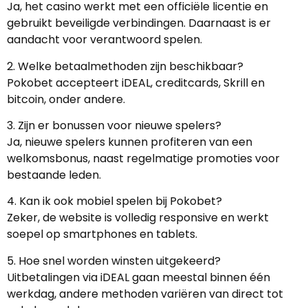
Ja, het casino werkt met een officiële licentie en
gebruikt beveiligde verbindingen. Daarnaast is er
aandacht voor verantwoord spelen.
2. Welke betaalmethoden zijn beschikbaar?
Pokobet accepteert iDEAL, creditcards, Skrill en
bitcoin, onder andere.
3. Zijn er bonussen voor nieuwe spelers?
Ja, nieuwe spelers kunnen profiteren van een
welkomsbonus, naast regelmatige promoties voor
bestaande leden.
4. Kan ik ook mobiel spelen bij Pokobet?
Zeker, de website is volledig responsive en werkt
soepel op smartphones en tablets.
5. Hoe snel worden winsten uitgekeerd?
Uitbetalingen via iDEAL gaan meestal binnen één
werkdag, andere methoden variëren van direct tot