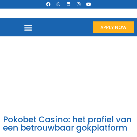
APPLY NOW
Pokobet Casino: het profiel van
een betrouwbaar gokplatform
Pokobet Casino: het profiel van
een betrouwbaar gokplatform